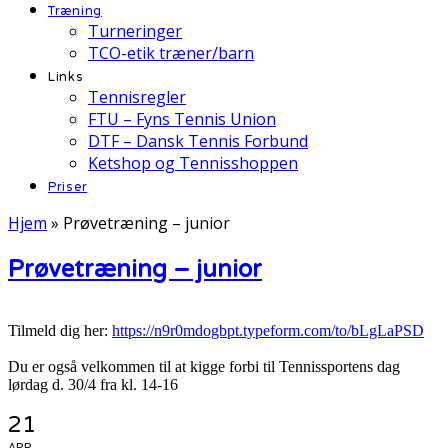
Træning
Turneringer
TCO-etik træner/barn
Links
Tennisregler
FTU – Fyns Tennis Union
DTF – Dansk Tennis Forbund
Ketshop og Tennisshoppen
Priser
Hjem
»
Prøvetræning – junior
Prøvetræning – junior
Tilmeld dig her:
https://n9r0mdogbpt.typeform.com/to/bLgLaPSD
Du er også velkommen til at kigge forbi til Tennissportens dag
lørdag d. 30/4 fra kl. 14-16
21
APR