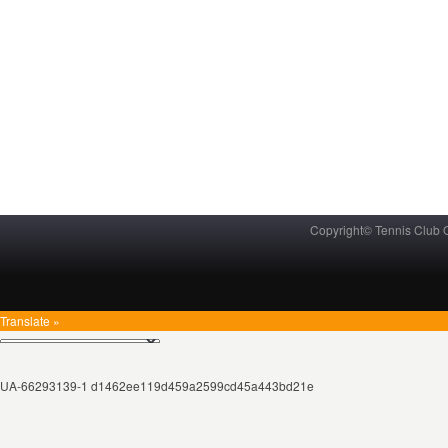
Copyright© Tennis Club
Translate »
UA-66293139-1 d1462ee119d459a2599cd45a443bd21e