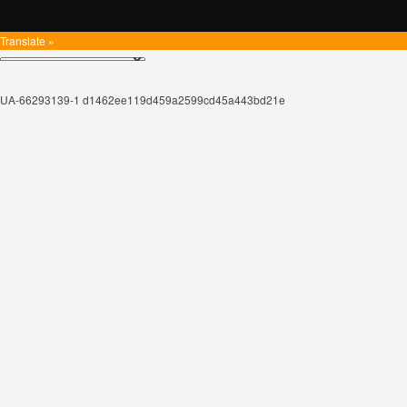
Translate »
UA-66293139-1 d1462ee119d459a2599cd45a443bd21e