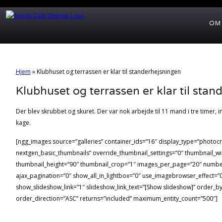
OM
Hjem
»
Klubhuset og terrassen er klar til standerhejsningen
Klubhuset og terrassen er klar til sta
Der blev skrubbet og skuret. Der var nok arbejde til 11 mand i tre timer, i
kage.
[ngg_images source=”galleries” container_ids=”16″ display_type=”photocr
nextgen_basic_thumbnails” override_thumbnail_settings=”0″ thumbnail_w
thumbnail_height=”90″ thumbnail_crop=”1″ images_per_page=”20″ numb
ajax_pagination=”0″ show_all_in_lightbox=”0″ use_imagebrowser_effect=”
show_slideshow_link=”1″ slideshow_link_text=”[Show slideshow]” order_b
order_direction=”ASC” returns=”included” maximum_entity_count=”500″]