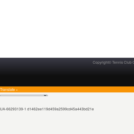
Copyright© Tennis Club
Translate »
UA-66293139-1 d1462ee119d459a2599cd45a443bd21e