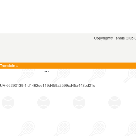
Copyright© Tennis Club
Translate »
UA-66293139-1 d1462ee119d459a2599cd45a443bd21e