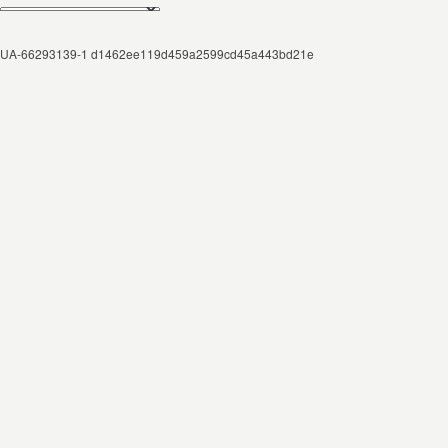
UA-66293139-1 d1462ee119d459a2599cd45a443bd21e