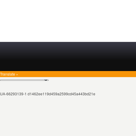
Translate »
UA-66293139-1 d1462ee119d459a2599cd45a443bd21e