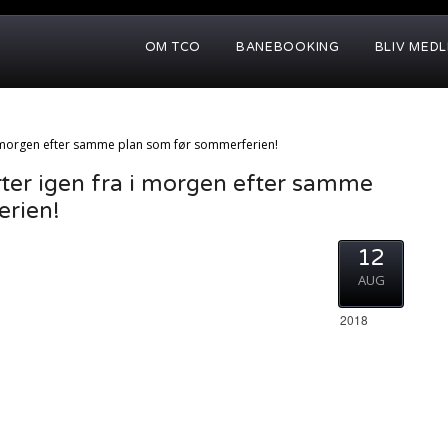
OM TCO
BANEBOOKING
BLIV MED
 i morgen efter samme plan som før sommerferien!
rter igen fra i morgen efter samme
erien!
12
AUG
2018