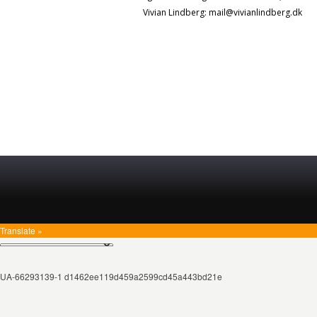
Vivian Lindberg: mail@vivianlindberg.dk
Translate »
UA-66293139-1 d1462ee119d459a2599cd45a443bd21e