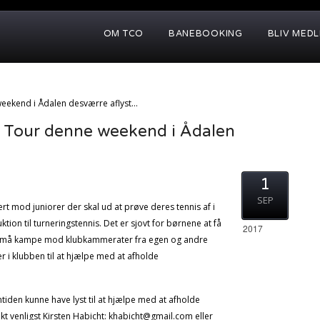
OM TCO
BANEBOOKING
BLIV MED
eekend i Ådalen desværre aflyst…
Tour denne weekend i Ådalen
1
SEP
t mod juniorer der skal ud at prøve deres tennis af i
ktion til turneringstennis. Det er sjovt for børnene at få
2017
f i små kampe mod klubkammerater fra egen og andre
r i klubben til at hjælpe med at afholde
mtiden kunne have lyst til at hjælpe med at afholde
kt venligst Kirsten Habicht: khabicht@gmail.com eller