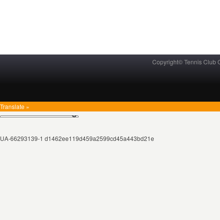
Copyright© Tennis Club
Translate »
UA-66293139-1 d1462ee119d459a2599cd45a443bd21e