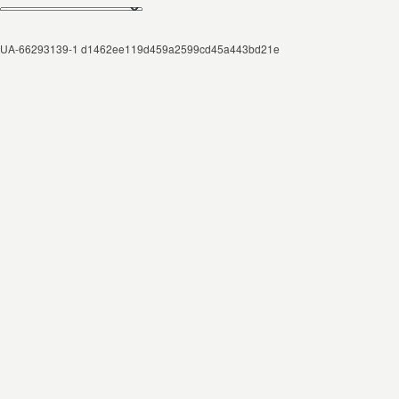
UA-66293139-1 d1462ee119d459a2599cd45a443bd21e