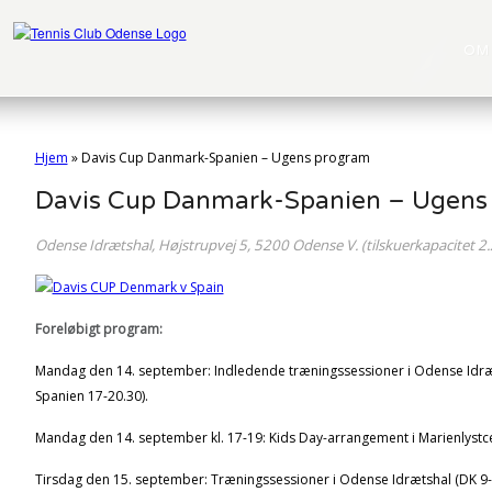
OM
Hjem
»
Davis Cup Danmark-Spanien – Ugens program
Davis Cup Danmark-Spanien – Ugens
Odense Idrætshal, Højstrupvej 5, 5200 Odense V. (tilskuerkapacitet 2
Foreløbigt program:
Mandag den 14. september: Indledende træningssessioner i Odense Idræt
Spanien 17-20.30).
Mandag den 14. september kl. 17-19: Kids Day-arrangement i Marienlystce
Tirsdag den 15. september: Træningssessioner i Odense Idrætshal (DK 9-