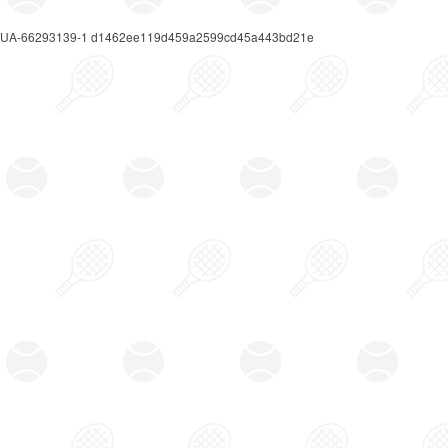
UA-66293139-1 d1462ee119d459a2599cd45a443bd21e