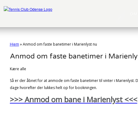
OM
Hjem
»
Anmod om faste banetimer i Marienlyst nu
Anmod om faste banetimer i Marienly
Kære alle
Så er der åbnet for at anmode om faste banetimer til vinter i Marienlyst. De
dage hvorefter der lukkes helt op for bookningen.
>>> Anmod om bane i Marienlyst <<<