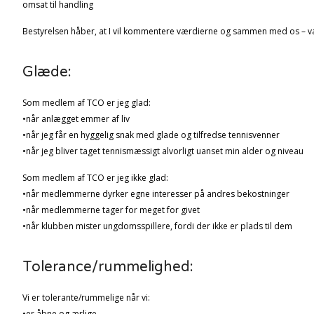
omsat til handling
Bestyrelsen håber, at I vil kommentere værdierne og sammen med os – væ
Glæde:
Som medlem af TCO er jeg glad:
•når anlægget emmer af liv
•når jeg får en hyggelig snak med glade og tilfredse tennisvenner
•når jeg bliver taget tennismæssigt alvorligt uanset min alder og niveau
Som medlem af TCO er jeg ikke glad:
•når medlemmerne dyrker egne interesser på andres bekostninger
•når medlemmerne tager for meget for givet
•når klubben mister ungdomsspillere, fordi der ikke er plads til dem
Tolerance/rummelighed:
Vi er tolerante/rummelige når vi:
•er åbne og ærlige