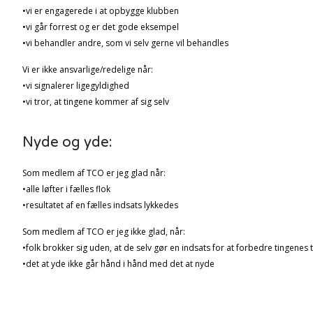
•vi er engagerede i at opbygge klubben
•vi går forrest og er det gode eksempel
•vi behandler andre, som vi selv gerne vil behandles
Vi er ikke ansvarlige/redelige når:
•vi signalerer ligegyldighed
•vi tror, at tingene kommer af sig selv
Nyde og yde:
Som medlem af TCO er jeg glad når:
•alle løfter i fælles flok
•resultatet af en fælles indsats lykkedes
Som medlem af TCO er jeg ikke glad, når:
•folk brokker sig uden, at de selv gør en indsats for at forbedre tingenes t
•det at yde ikke går hånd i hånd med det at nyde