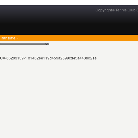
Copyright© Tennis Club
Translate »
UA-66293139-1 d1462ee119d459a2599cd45a443bd21e