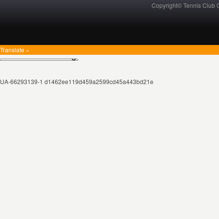
Copyright© Tennis Club
Translate »
UA-66293139-1 d1462ee119d459a2599cd45a443bd21e