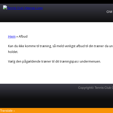
OM
Hjem
»
Afbud
Kan du ikke komme til træning, så meld venligst afbud til din træner da u
holdet.
Vælg den pågældende træner til dit træningspas i undermenuen.
Copyright© Tennis Club
Translate »