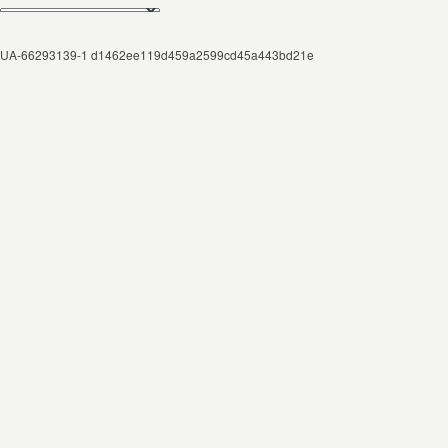
UA-66293139-1 d1462ee119d459a2599cd45a443bd21e