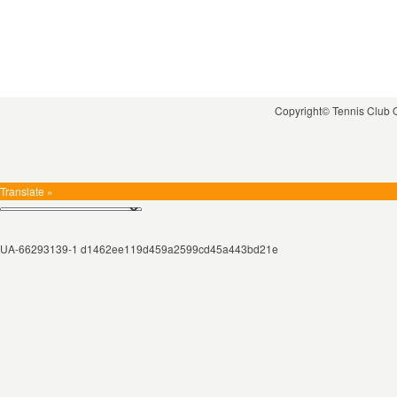
Copyright© Tennis Club
Translate »
UA-66293139-1 d1462ee119d459a2599cd45a443bd21e